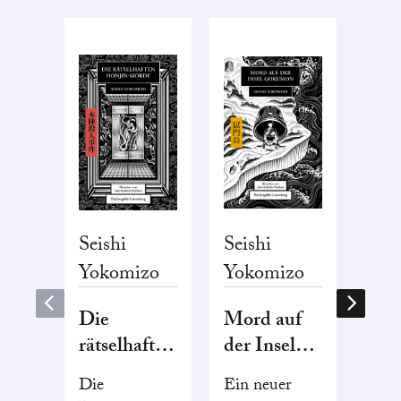
Seishi
Seishi
Seis
Yokomizo
Yokomizo
Yok
Die
Mord auf
Der
rätselhaften
der Insel
Inu
Honjin-
Gokumon
Flu
Die
Ein neuer
Das
Morde