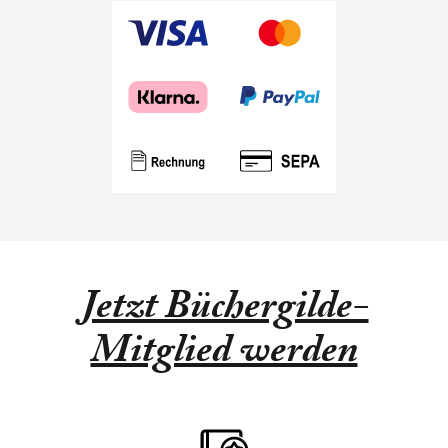
Gokumon“.
mit
ausd
Schw
Wei
Illu
von
Kath
Peut
Jetzt Büchergilde-
Mitglied werden