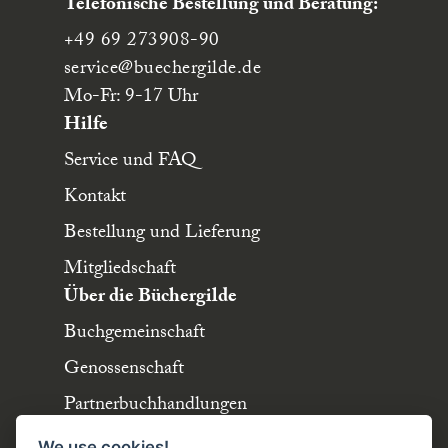
Telefonische Bestellung und Beratung:
+49 69 273908-90
service
@buechergilde.de
Mo-Fr: 9-17 Uhr
Hilfe
Service und FAQ
Kontakt
Bestellung und Lieferung
Mitgliedschaft
Über die Büchergilde
Buchgemeinschaft
Genossenschaft
Partnerbuchhandlungen
Büchergilde online
We use cookies!