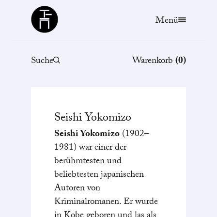
Büchergilde
Menü
Suche
Warenkorb
(
0
)
Seishi
Yokomizo
Seishi Yokomizo
(1902–
1981) war einer der
berühmtesten und
beliebtesten japanischen
Autoren von
Kriminalromanen. Er wurde
in Kobe geboren und las als