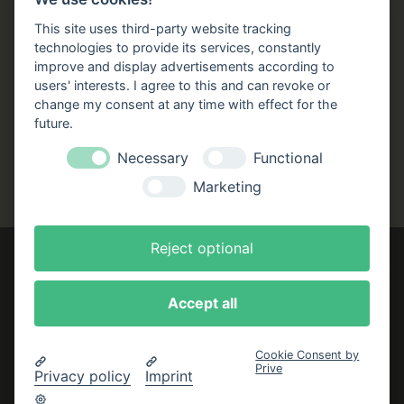
Stellenangebote
This site uses third-party website tracking
Folgen Sie uns!
technologies to provide its services, constantly
improve and display advertisements according to
users' interests. I agree to this and can revoke or
Facebook
Instagram
YouTube
TikTok
change my consent at any time with effect for the
Zustellung durch:
future.
Necessary
Functional
Marketing
Reject optional
Accept all
Impressum
AGB
Cookie Consent by
Datenschutzerklärung
Prive
Privacy policy
Imprint
Bestellung widerrufen