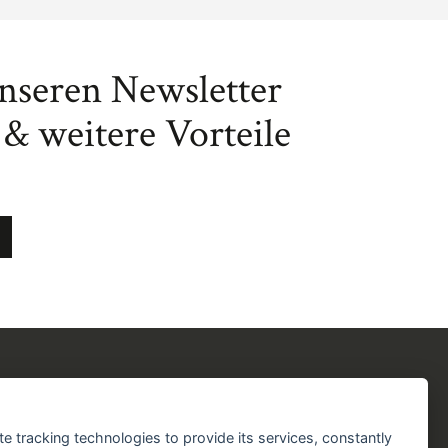
unseren Newsletter
& weitere Vorteile
chergilde
Folgen Sie uns!
chaft
Facebook
Instagram
YouTube
TikTok
te tracking technologies to provide its services, constantly