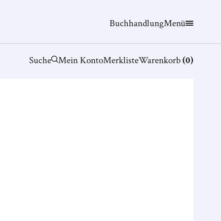
Buchhandlung
Menü
Suche
Mein Konto
Merkliste
Warenkorb
(
0
)