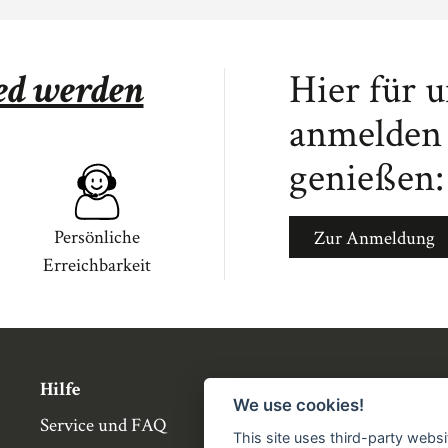
ied werden
Hier für 
anmelden 
genießen:
Persönliche
Zur Anmeldung
Erreichbarkeit
Hilfe
Über die Bü
We use cookies!
Service und FAQ
Buchgemeins
This site uses third-party websi