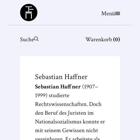
Büchergilde
Menü
Suche
Warenkorb
(
0
)
Sebastian
Haffner
Sebastian Haffner
(1907–
1999) studierte
Rechtswissenschaften. Doch
den Beruf des Juristen im
Nationalsozialismus konnte er
mit seinem Gewissen nicht
vereinbaren. Er arbeitete als