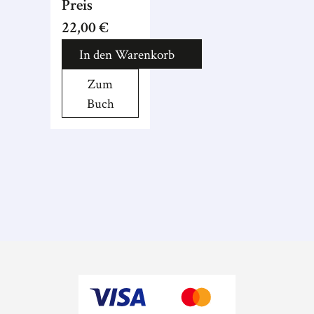
Haffner: Ein
Preis
tiefgreifender
22,00 €
Roman über
In den Warenkorb
die Liebe.
Zum
Buch