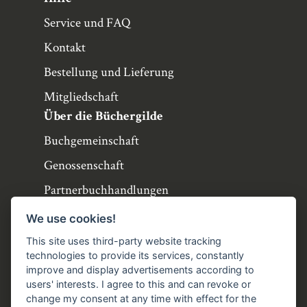
Service und FAQ
Kontakt
Bestellung und Lieferung
Mitgliedschaft
Über die Büchergilde
Buchgemeinschaft
Genossenschaft
Partnerbuchhandlungen
Büchergilde online
We use cookies!
Stellenangebote
This site uses third-party website tracking
technologies to provide its services, constantly
Folgen Sie uns!
improve and display advertisements according to
users' interests. I agree to this and can revoke or
Facebook
Instagram
YouTube
TikTok
change my consent at any time with effect for the