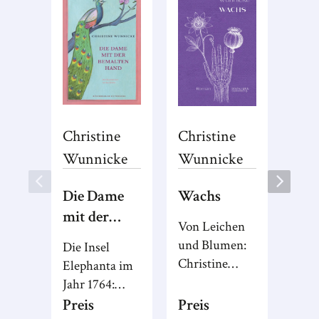
Christine
Christine
Wunnicke
Wunnicke
Die Dame
Wachs
mit der
Von Leichen
bemalten
und Blumen:
Die Insel
Hand
Christine
Elephanta im
Wunnicke
Jahr 1764:
erzählt die
Indien stand
Preis
Preis